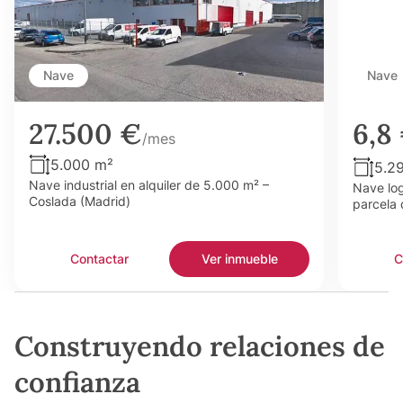
Nave
Nave
27.500 €
6,8
/mes
5.000 m²
5.2
Nave industrial en alquiler de 5.000 m² –
Nave log
Coslada (Madrid)
parcela 
Contactar
Ver inmueble
C
Construyendo relaciones de
confianza