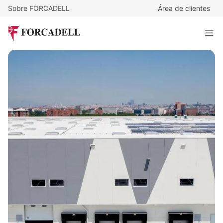
Sobre FORCADELL
Área de clientes
5,95
€
/m²/mes
24.008
€
/mes
Nave logística en alquiler de 4.035 m² - Villaverde, Madrid.
4.035 m²