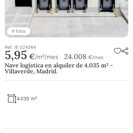
9 fotos
Ref.: IE-224364
5,95
€
24.008
/m²/mes
€
/mes
Nave logística en alquiler de 4.035 m² -
Villaverde, Madrid.
4.035 m²