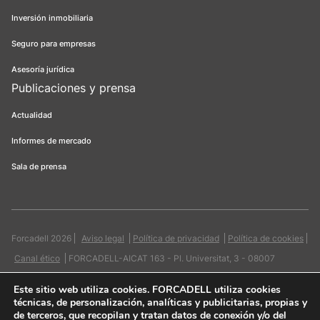
Inversión inmobiliaria
Seguro para empresas
Asesoría jurídica
Publicaciones y prensa
Actualidad
Informes de mercado
Sala de prensa
Forcadell 2026
Aviso legal
Política de privacidad
Política de cookies
Canal ético
FORCADELL-AICAT 163 - Pl. Universitat, 3 - 08007
Barcelona / 934 965 400
Web:
Evicron
Este sitio web utiliza cookies
. FORCADELL utiliza cookies
técnicas, de personalización, analíticas y publicitarias, propias y
de terceros, que recopilan y tratan datos de conexión y/o del