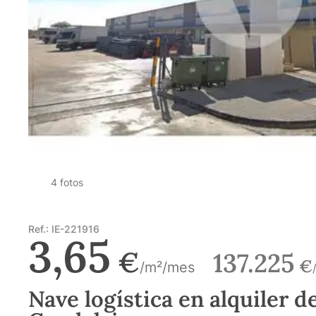
4 fotos
Ref.: IE-221916
3,65
€
137.225
€
/m²/mes
Nave logística en alquiler d