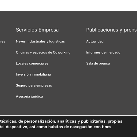
Servicios Empresa
Publicaciones y pren
eres
Naves industriales y logísticas
Actualidad
Oficinas y espacios de Coworking
Informes de mercado
Locales comerciales
Sala de prensa
Inversión inmobiliaria
Seguro para empresas
Asesoría jurídica
cnicas, de personalización, analíticas y publicitarias, propias
 del dispositivo, así como hábitos de navegación con fines
s
Canal ético
FORCADELL-AICAT 163 - Pl. Universitat, 3 - 08007 Barcelona 