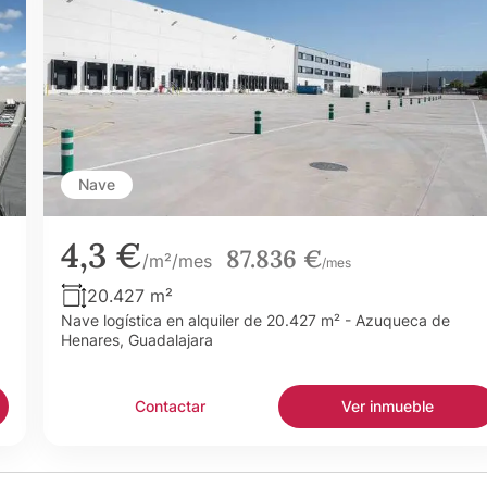
Nave
4,3 €
87.836 €
/m²/mes
/mes
20.427 m²
Nave logística en alquiler de 20.427 m² - Azuqueca de
Henares, Guadalajara
Contactar
Ver inmueble