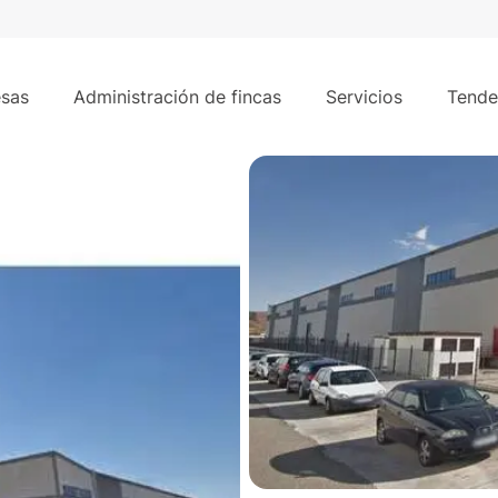
mes
37.59
2 m² - Alovera, Guadalajara.
sas
Administración de fincas
Servicios
Tende