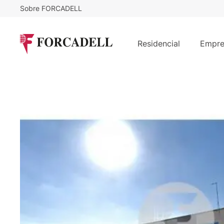
Sobre FORCADELL
3,65
€
137.225
/m²/mes
€
/
Nave logística en alquiler de 38.55
Residencial
Empre