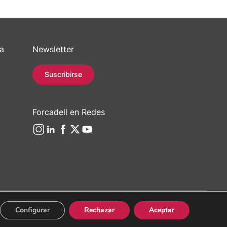
sa
Newsletter
Suscribirse
Forcadell en Redes
Configurar
Rechazar
Aceptar
/ 934 965 400
Web:
Evicron