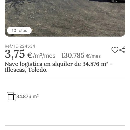
10 fotos
Ref.: IE-224534
3,75
€
130.785
/m²/mes
€
/mes
Nave logística en alquiler de 34.876 m² -
Illescas, Toledo.
34.876 m²