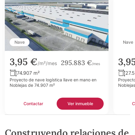
Nave
Nave
3,95 €
3,9
295.883 €
/m²/mes
/mes
74.907 m²
27.
Proyecto de nave logística llave en mano en
Proyecto
Noblejas de 74.907 m²
Nobleja
Contactar
Ver inmueble
C
Construyendo relaciones de