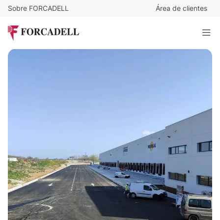
Sobre FORCADELL
Área de clientes
3,75
€
/m²/mes
130.785
€
/mes
Nave logística en alquiler de 34.876 m² - Illescas, Toledo.
34.876 m²