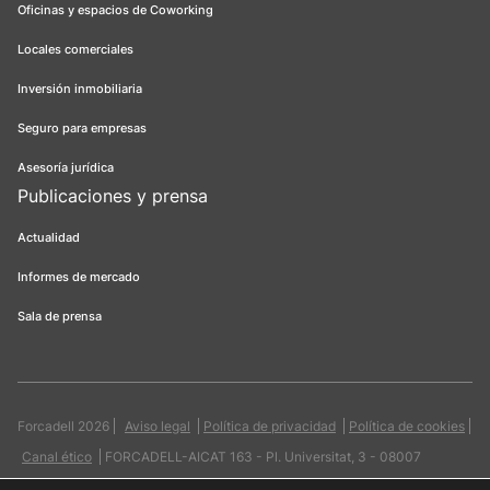
Oficinas y espacios de Coworking
Locales comerciales
Inversión inmobiliaria
Seguro para empresas
Asesoría jurídica
Publicaciones y prensa
Actualidad
Informes de mercado
Sala de prensa
Forcadell 2026
Aviso legal
Política de privacidad
Política de cookies
Canal ético
FORCADELL-AICAT 163 - Pl. Universitat, 3 - 08007
Barcelona / 934 965 400
Web:
Evicron