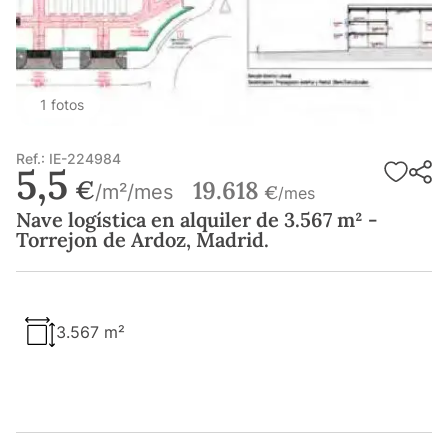
1 fotos
Ref.: IE-224984
5,5
€
19.618
/m²/mes
€
/mes
Nave logística en alquiler de 3.567 m² -
Torrejon de Ardoz, Madrid.
3.567 m²