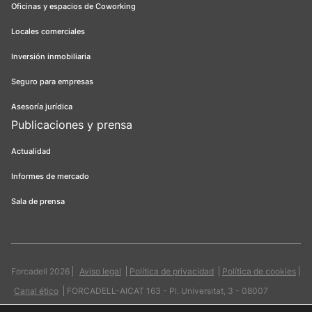
Oficinas y espacios de Coworking
Locales comerciales
Inversión inmobiliaria
Seguro para empresas
Asesoría jurídica
Publicaciones y prensa
Actualidad
Informes de mercado
Sala de prensa
Forcadell 2026
Aviso legal
Política de privacidad
Política de cookies
Canal ético
FORCADELL-AICAT 163 - Pl. Universitat, 3 - 08007
Barcelona / 934 965 400
Web:
Evicron