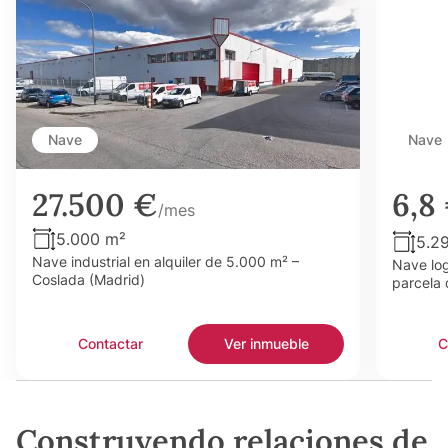
Nave
Nave
27.500 €
6,8
/mes
5.000 m²
5.2
Nave industrial en alquiler de 5.000 m² –
Nave log
Coslada (Madrid)
parcela 
Contactar
Ver inmueble
C
Construyendo relaciones de