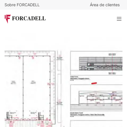
Sobre FORCADELL
Área de clientes
5,5
€
/m²/mes
19.618
€
/mes
Nave logística en alquiler de 3.567 m² - Torrejon de Ardoz,
Madrid.
3.567 m²