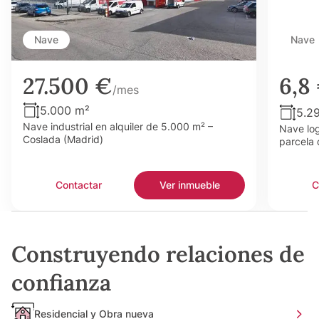
Nave
Nave
27.500 €
6,8
/mes
5.000 m²
5.2
Nave industrial en alquiler de 5.000 m² –
Nave log
Coslada (Madrid)
parcela 
Contactar
Ver inmueble
C
Construyendo relaciones de
confianza
Residencial y Obra nueva