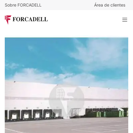
Sobre FORCADELL
Área de clientes
4,6
€
/m²/mes
14.301
€
/mes
Nave logística en alquiler de 3.109 m² - Alcala de Henares,
Madrid
3.109 m²