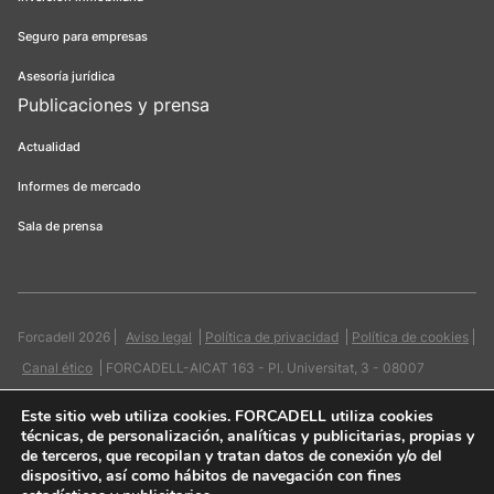
Seguro para empresas
Asesoría jurídica
Publicaciones y prensa
Actualidad
Informes de mercado
Sala de prensa
Forcadell 2026
Aviso legal
Política de privacidad
Política de cookies
Canal ético
FORCADELL-AICAT 163 - Pl. Universitat, 3 - 08007
Barcelona / 934 965 400
Web:
Evicron
Este sitio web utiliza cookies
. FORCADELL utiliza cookies
técnicas, de personalización, analíticas y publicitarias, propias y
de terceros, que recopilan y tratan datos de conexión y/o del
dispositivo, así como hábitos de navegación con fines