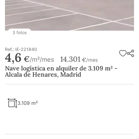
3 fotos
Ref.: IE-221840
4,6
€
14.301
/m²/mes
€
/mes
Nave logística en alquiler de 3.109 m² -
Alcala de Henares, Madrid
3.109 m²