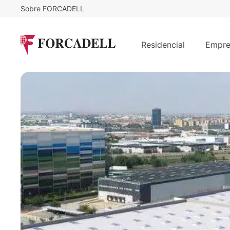
Sobre FORCADELL
5,35
€
158.766
/m²/mes
€
Nave logistica en alquiler de 29.67
Residencial
Empre