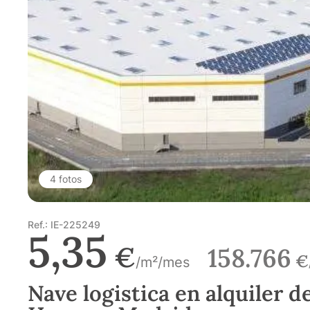
4 fotos
Ref.: IE-225249
5,35
€
158.766
€
/m²/mes
Nave logistica en alquiler d