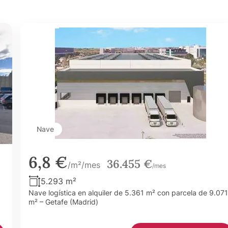
Nave
6,8 €
36.455 €
/m²/mes
/mes
5.293 m²
Nave logística en alquiler de 5.361 m² con parcela de 9.071
m² – Getafe (Madrid)