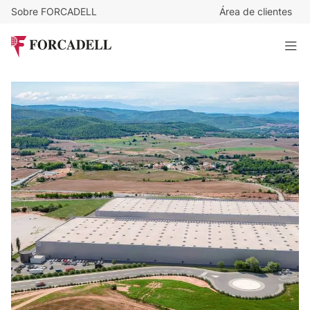
Sobre FORCADELL
Área de clientes
5,5
€
/m²/mes
138.665
€
/mes
Nave logística en alquiler de 25.212 m² en Rajadell–
Manresa (Barcelona)
25.211 m²