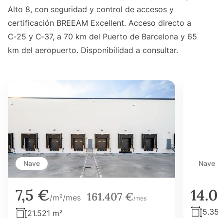
Alto 8, con seguridad y control de accesos y
certificación BREEAM Excellent. Acceso directo a
C‑25 y C‑37, a 70 km del Puerto de Barcelona y 65
km del aeropuerto. Disponibilidad a consultar.
Nave
Nave
7,5 €
14.
161.407 €
/m²/mes
/mes
5.3
21.521 m²