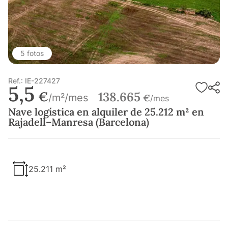
5 fotos
Ref.: IE-227427
5,5
€
138.665
/m²/mes
€
/mes
Nave logística en alquiler de 25.212 m² en
Rajadell–Manresa (Barcelona)
25.211 m²