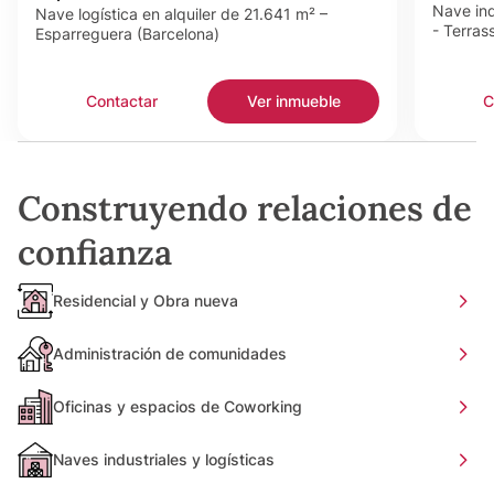
Nave ind
Nave logística en alquiler de 21.641 m² –
- Terras
Esparreguera (Barcelona)
Contactar
Ver inmueble
C
Construyendo relaciones de
confianza
Residencial y Obra nueva
Administración de comunidades
Oficinas y espacios de Coworking
Naves industriales y logísticas