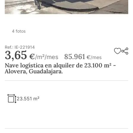
4 fotos
Ref.: IE-221914
3,65
€
85.961
/m²/mes
€
/mes
Nave logística en alquiler de 23.100 m² -
Alovera, Guadalajara.
23.551 m²