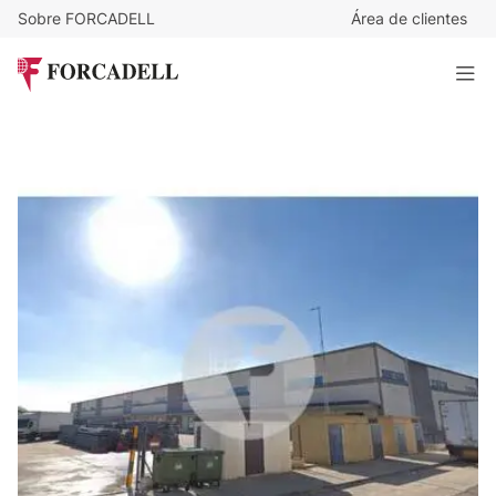
Sobre FORCADELL
Área de clientes
3,65
€
/m²/mes
85.961
€
/mes
Nave logística en alquiler de 23.100 m² - Alovera,
Guadalajara.
23.551 m²