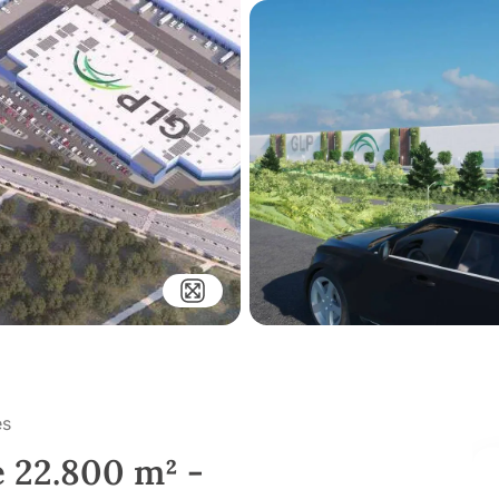
es
e 22.800 m² -