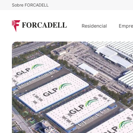
Sobre FORCADELL
6,5
€
148.200
/m²/mes
€
/m
Nave logística en alquiler de 22.80
Residencial
Empre