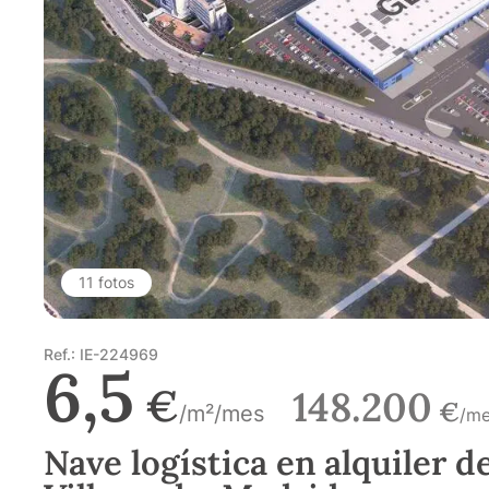
11 fotos
Ref.: IE-224969
6,5
€
148.200
€
/m²/mes
/m
Nave logística en alquiler d