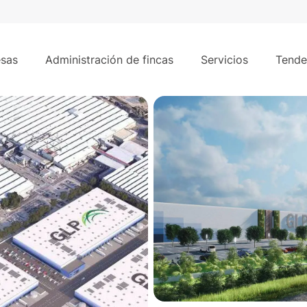
es
22.800
0 m² - Villaverde, Madrid
sas
Administración de fincas
Servicios
Tende