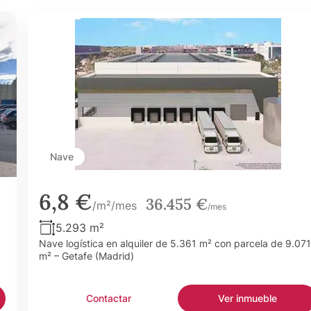
Nave
6,8 €
36.455 €
/m²/mes
/mes
5.293 m²
Nave logística en alquiler de 5.361 m² con parcela de 9.071
m² – Getafe (Madrid)
Contactar
Ver inmueble