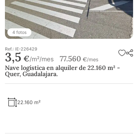
4 fotos
Ref.: IE-226429
3,5
€
77.560
/m²/mes
€
/mes
Nave logística en alquiler de 22.160 m² -
Quer, Guadalajara.
22.160 m²