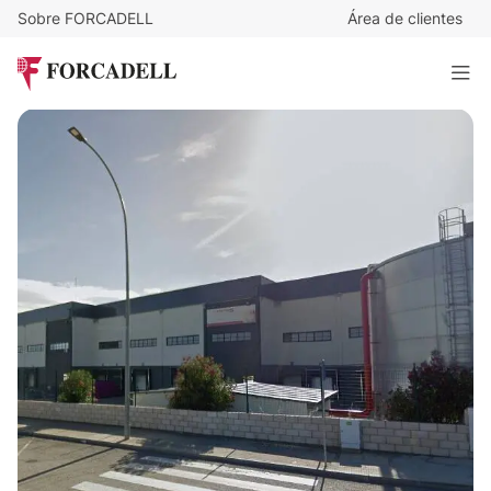
Sobre FORCADELL
Área de clientes
3,5
€
/m²/mes
77.560
€
/mes
Nave logística en alquiler de 22.160 m² - Quer, Guadalajara.
22.160 m²