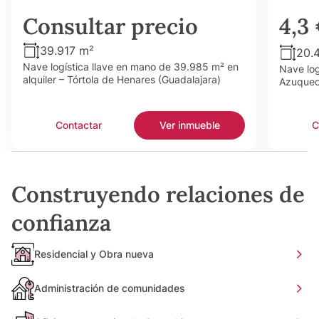
Consultar precio
4,3
39.917 m²
20.
Nave logística llave en mano de 39.985 m² en
Nave log
alquiler – Tórtola de Henares (Guadalajara)
Azuquec
Contactar
Ver inmueble
C
Construyendo relaciones de
confianza
Residencial y Obra nueva
Administración de comunidades