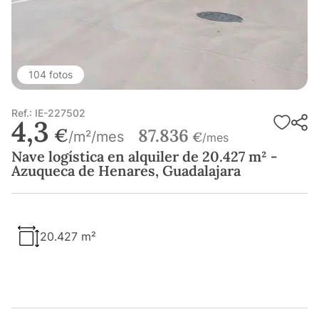
104 fotos
Ref.: IE-227502
4,3
€
87.836
/m²/mes
€
/mes
Nave logística en alquiler de 20.427 m² -
Azuqueca de Henares, Guadalajara
20.427 m²