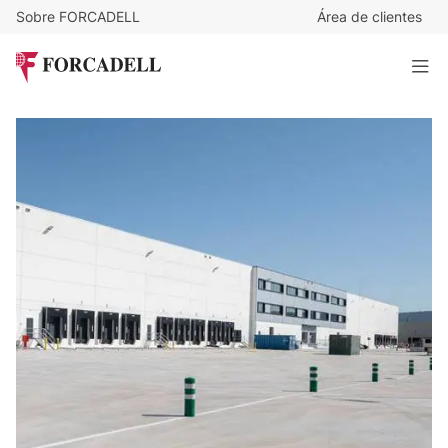
Sobre FORCADELL
Área de clientes
4,3
€
/m²/mes
87.836
€
/mes
Nave logística en alquiler de 20.427 m² - Azuqueca de
Henares, Guadalajara
20.427 m²