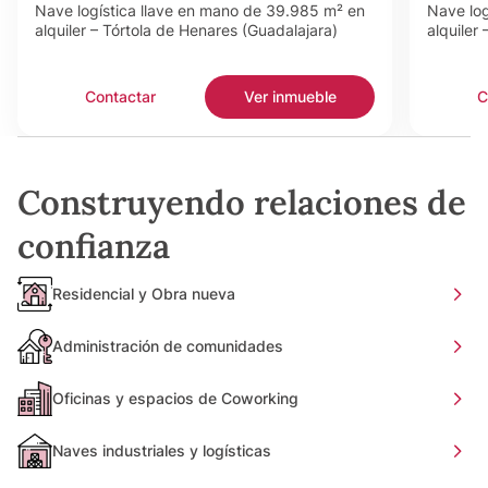
Nave logística llave en mano de 39.985 m² en
Nave log
alquiler – Tórtola de Henares (Guadalajara)
alquiler
Contactar
Ver inmueble
C
Construyendo relaciones de
confianza
Residencial y Obra nueva
Administración de comunidades
Oficinas y espacios de Coworking
Naves industriales y logísticas