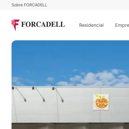
Sobre FORCADELL
7
€
18.200
/m²/mes
€
/mes
Nave logistica en alquiler de 2.60
Residencial
Empre