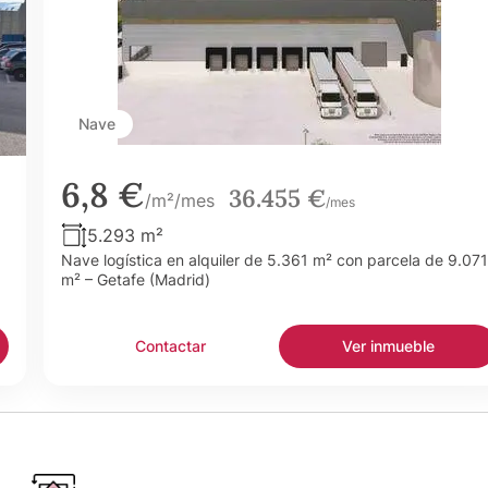
Nave
6,8 €
36.455 €
/m²/mes
/mes
5.293 m²
Nave logística en alquiler de 5.361 m² con parcela de 9.071
m² – Getafe (Madrid)
Contactar
Ver inmueble