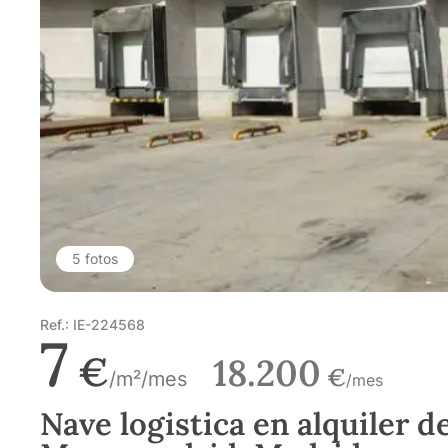
5 fotos
Ref.: IE-224568
7
€
18.200
€
/m²/mes
/mes
Nave logistica en alquiler d