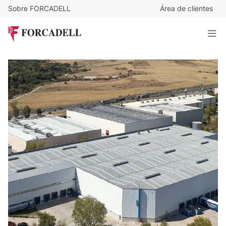
Sobre FORCADELL
Área de clientes
4,25
€
/m²/mes
63.516
€
/mes
Nave logistica en alquiler de 14.945 m² - San Agustin de
Guadalix, Madrid
14.945 m²