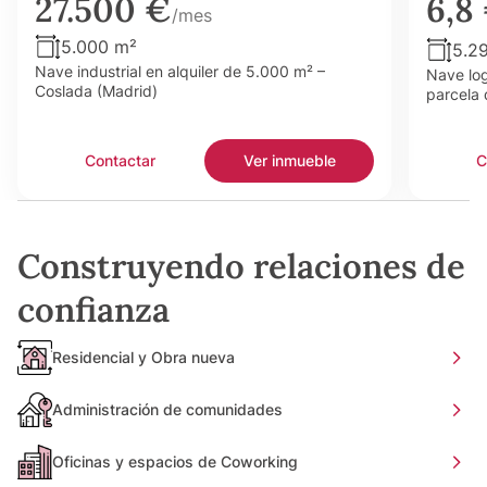
27.500 €
6,8
/mes
5.000 m²
5.2
Nave industrial en alquiler de 5.000 m² –
Nave log
Coslada (Madrid)
parcela 
Contactar
Ver inmueble
C
Construyendo relaciones de
confianza
Residencial y Obra nueva
Administración de comunidades
Oficinas y espacios de Coworking