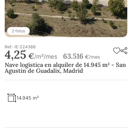
2 fotos
Ref.: IE-224388
4,25
€
63.516
/m²/mes
€
/mes
Nave logistica en alquiler de 14.945 m² - San
Agustin de Guadalix, Madrid
14.945 m²