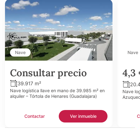
Nave
Nave
Consultar precio
4,3
39.917 m²
20.
Nave logística llave en mano de 39.985 m² en
Nave log
alquiler – Tórtola de Henares (Guadalajara)
Azuquec
Contactar
Ver inmueble
C