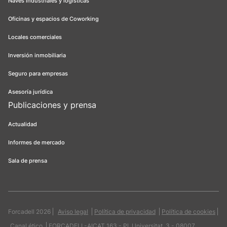
Naves industriales y logísticas
Oficinas y espacios de Coworking
Locales comerciales
Inversión inmobiliaria
Seguro para empresas
Asesoría jurídica
Publicaciones y prensa
Actualidad
Informes de mercado
Sala de prensa
Forcadell 2026
Aviso legal
Política de privacidad
Política de cookies
Canal ético
FORCADELL-AICAT 163 - Pl. Universitat, 3 - 08007