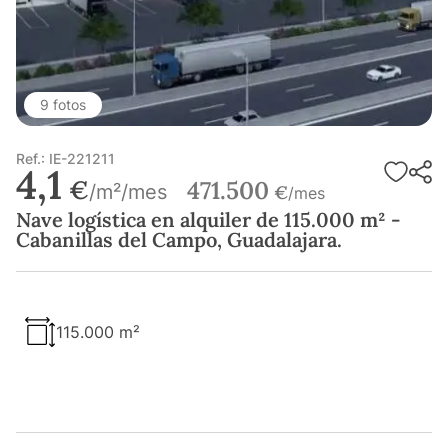
9 fotos
Ref.: IE-221211
4,1
€
471.500
/m²/mes
€
/mes
Nave logística en alquiler de 115.000 m² -
Cabanillas del Campo, Guadalajara.
115.000 m²