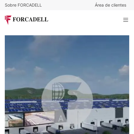
Sobre FORCADELL
Área de clientes
4,1
€
/m²/mes
471.500
€
/mes
Nave logística en alquiler de 115.000 m² - Cabanillas del
Campo, Guadalajara.
115.000 m²