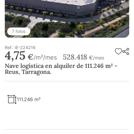
7 fotos
Ref.: IE-224216
4,75
€
528.418
/m²/mes
€
/mes
Nave logística en alquiler de 111.246 m² -
Reus, Tarragona.
111.246 m²