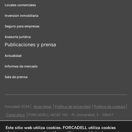
Locales comerciales
Inversión inmobiliaria
Seguro para empresas
Asesoría jurídica
Publicaciones y prensa
Actualidad
Informes de mercado
Sala de prensa
Forcadell 2026
Aviso legal
Política de privacidad
Política de cookies
Canal ético
FORCADELL-AICAT 163 - Pl. Universitat, 3 - 08007
Barcelona / 934 965 400
Web:
Evicron
Este sitio web utiliza cookies
. FORCADELL utiliza cookies