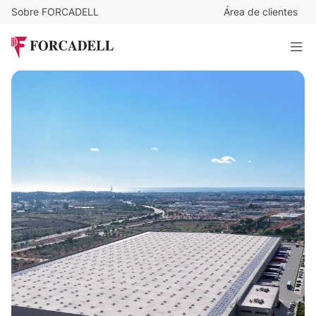
Sobre FORCADELL
Área de clientes
4,75
€
/m²/mes
528.418
€
/mes
Nave logística en alquiler de 111.246 m² - Reus, Tarragona.
111.246 m²