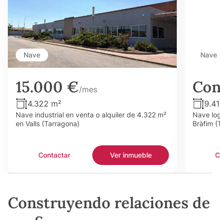
Nave
Nave
15.000 €
Con
/mes
4.322 m²
9.4
Nave industrial en venta o alquiler de 4.322 m²
Nave log
en Valls (Tarragona)
Bràfim (
Contactar
Ver inmueble
C
Construyendo relaciones de