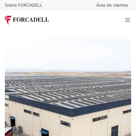
Sobre FORCADELL
Área de clientes
4,4
€
/m²/mes
50.859
€
/mes
Nave logística en alquiler de 11.559 m² - Daganzo de Arriba,
Madrid.
11.559 m²