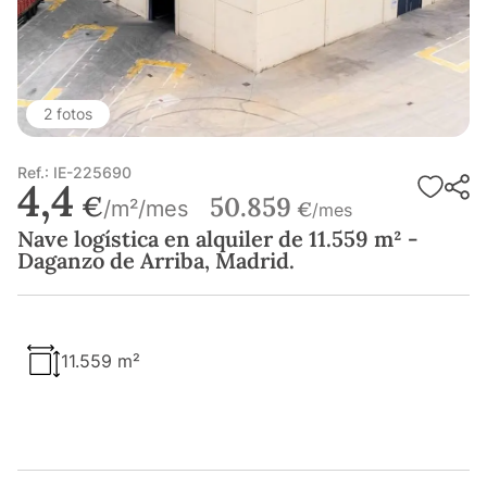
2 fotos
Ref.: IE-225690
4,4
€
50.859
/m²/mes
€
/mes
Nave logística en alquiler de 11.559 m² -
Daganzo de Arriba, Madrid.
11.559 m²