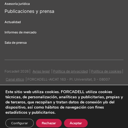
Asesoría jurídica
Publicaciones y prensa
Actualidad
Informes de mercado
Sala de prensa
Forcadell 2026
Aviso legal
Política de privacidad
Política de cookies
Canal ético
FORCADELL-AICAT 163 - Pl. Universitat, 3 - 08007
Barcelona / 934 965 400
Web:
Evicron
Este sitio web utiliza cookies
. FORCADELL utiliza cookies
técnicas, de personalización, analíticas y publicitarias, propias y
de terceros, que recopilan y tratan datos de conexión y/o del
dispositivo, así como hábitos de navegación con fines
estadísticos y publicitarios.
Quiero contactar
Configurar
Rechazar
Aceptar