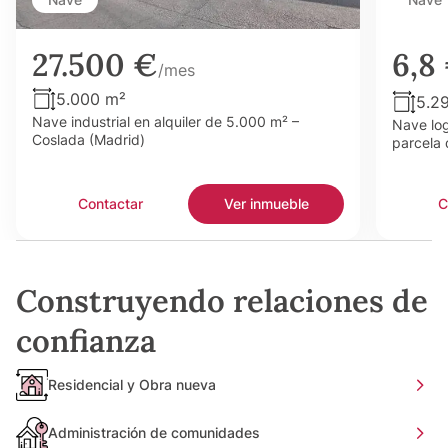
27.500 €
6,8
/mes
5.000 m²
5.2
Nave industrial en alquiler de 5.000 m² –
Nave log
Coslada (Madrid)
parcela 
Contactar
Ver inmueble
C
Construyendo relaciones de
confianza
Residencial y Obra nueva
Administración de comunidades