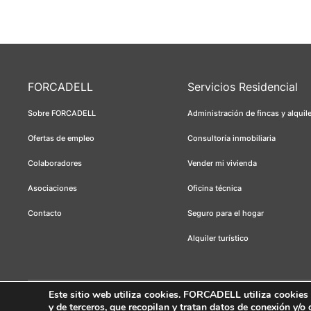
FORCADELL
Servicios Residencial
Sobre FORCADELL
Administración de fincas y alquil
Ofertas de empleo
Consultoría inmobiliaria
Colaboradores
Vender mi vivienda
Asociaciones
Oficina técnica
Contacto
Seguro para el hogar
Alquiler turístico
Este sitio web utiliza cookies
. FORCADELL utiliza cookies té
y de terceros, que recopilan y tratan datos de conexión y/o
Forcadell 2026
Aviso legal
Política de privacidad
Política de cookie