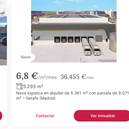
Nave
6,8 €
36.455 €
/m²/mes
/mes
5.293 m²
Nave logística en alquiler de 5.361 m² con parcela de 9.071
m² – Getafe (Madrid)
Contactar
Ver inmueble