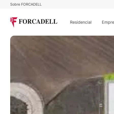
Sobre FORCADELL
5,5
€
59.328
/m²/mes
€
/mes
Nave logística en alquiler de 11.52
Residencial
Empre