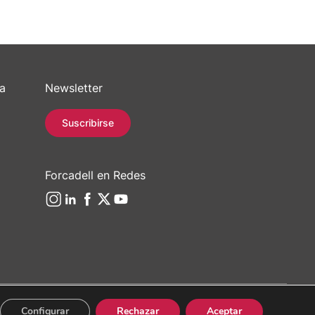
sa
Newsletter
Suscribirse
Forcadell en Redes
Configurar
Rechazar
Aceptar
/ 934 965 400
Web:
Evicron