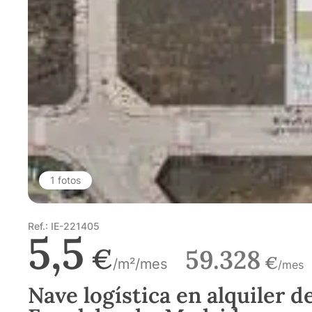
1 fotos
Ref.: IE-221405
5,5
€
59.328
€
/m²/mes
/mes
Nave logística en alquiler d