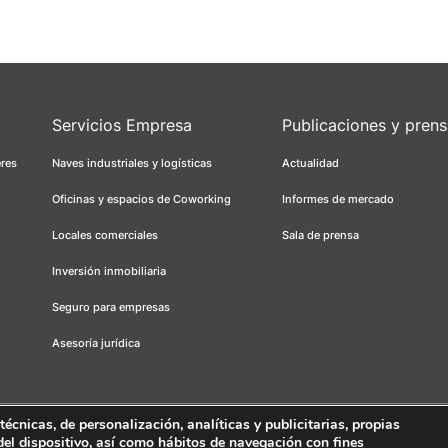
Servicios Empresa
Publicaciones y pren
eres
Naves industriales y logísticas
Actualidad
Oficinas y espacios de Coworking
Informes de mercado
Locales comerciales
Sala de prensa
Inversión inmobiliaria
Seguro para empresas
Asesoría jurídica
cnicas, de personalización, analíticas y publicitarias, propias
 del dispositivo, así como hábitos de navegación con fines
s
Canal ético
FORCADELL-AICAT 163 - Pl. Universitat, 3 - 08007 Barcelona 