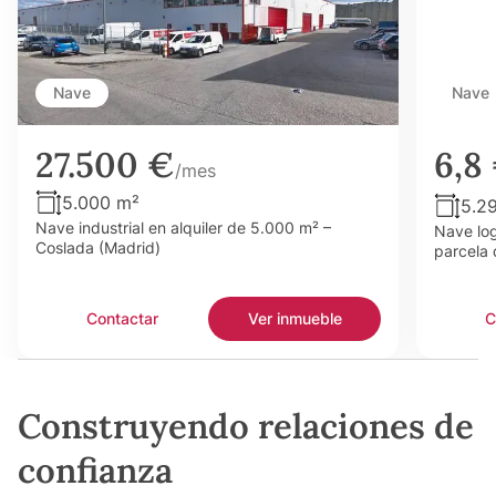
Nave
Nave
27.500 €
6,8
/mes
5.000 m²
5.2
Nave industrial en alquiler de 5.000 m² –
Nave log
Coslada (Madrid)
parcela 
Contactar
Ver inmueble
C
Construyendo relaciones de
confianza