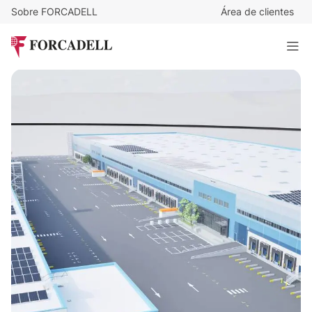
Sobre FORCADELL
Área de clientes
6,75
€
/m²/mes
72.292
€
/mes
Nave logística en alquiler de 10.710 m² - Villaverde, Madrid
10.710 m²