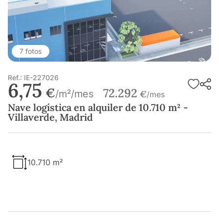
7 fotos
Ref.: IE-227026
6,75
€
72.292
/m²/mes
€
/mes
Nave logística en alquiler de 10.710 m² -
Villaverde, Madrid
10.710 m²