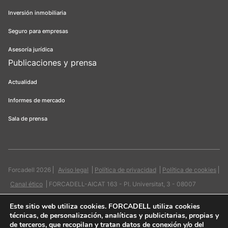
Inversión inmobiliaria
Seguro para empresas
Asesoría jurídica
Publicaciones y prensa
Actualidad
Informes de mercado
Sala de prensa
Forcadell 2026
Aviso legal
Política de privacidad
Política de cookies
Canal ético
FORCADELL-AICAT 163 - Pl. Universitat, 3 - 08007
Barcelona / 934 965 400
Web:
Evicron
Este sitio web utiliza cookies
. FORCADELL utiliza cookies
técnicas, de personalización, analíticas y publicitarias, propias y
de terceros, que recopilan y tratan datos de conexión y/o del