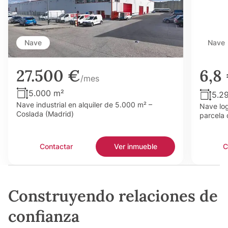
Nave
Nave
27.500 €
6,8
/mes
5.000 m²
5.2
Nave industrial en alquiler de 5.000 m² –
Nave log
Coslada (Madrid)
parcela 
Contactar
Ver inmueble
C
Construyendo relaciones de
confianza