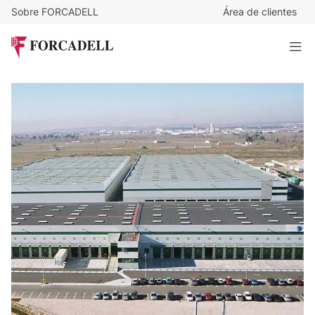
Sobre FORCADELL
Área de clientes
6,85
€
/m²/mes
72.959
€
/mes
Nave logística en alquiler de 10.651 m² - Alcala de Henares,
Madrid.
10.651 m²