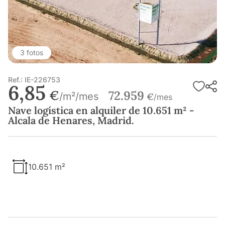
3 fotos
Ref.: IE-226753
6,85
€
72.959
/m²/mes
€
/mes
Nave logística en alquiler de 10.651 m² -
Alcala de Henares, Madrid.
10.651 m²