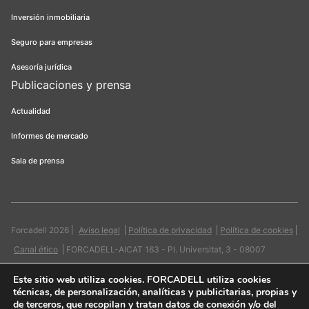
Inversión inmobiliaria
Seguro para empresas
Asesoría jurídica
Publicaciones y prensa
Actualidad
Informes de mercado
Sala de prensa
Forcadell 2026
Aviso legal
Política de privacidad
Política de cookies
Canal ético
FORCADELL-AICAT 163 - Pl. Universitat, 3 - 08007
Barcelona / 934 965 400
Web:
Evicron
Este sitio web utiliza cookies
. FORCADELL utiliza cookies
técnicas, de personalización, analíticas y publicitarias, propias y
de terceros, que recopilan y tratan datos de conexión y/o del