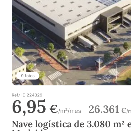
9 fotos
Ref.: IE-224329
6,95
€
26.361
€
/m²/mes
/
Nave logística de 3.080 m² e