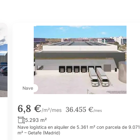
Nave
6,8 €
36.455 €
/m²/mes
/mes
5.293 m²
Nave logística en alquiler de 5.361 m² con parcela de 9.071
m² – Getafe (Madrid)