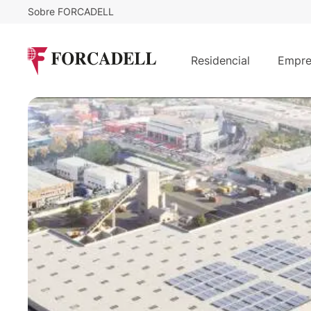
Sobre FORCADELL
6,95
€
26.361
/m²/mes
€
/m
Nave logística de 3.080 m² en alquil
Residencial
Empre