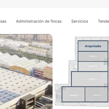
es
3.793 
er - Villaverde, Madrid.
sas
Administración de fincas
Servicios
Tende