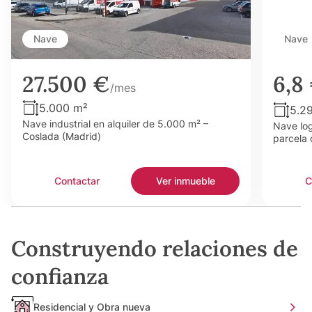
Nave
Nave
27.500 €
6,8
/mes
5.000 m²
5.2
Nave industrial en alquiler de 5.000 m² –
Nave log
Coslada (Madrid)
parcela 
Contactar
Ver inmueble
C
Construyendo relaciones de
confianza
Residencial y Obra nueva