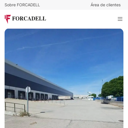
Sobre FORCADELL
Área de clientes
5,21
€
/m²/mes
104.017
€
/mes
Nave logística de 20.468 m² en alquiler - Leganes, Madrid
19.965 m²