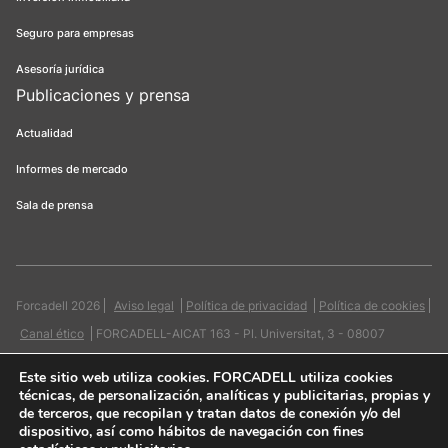
Seguro para empresas
Asesoría jurídica
Publicaciones y prensa
Actualidad
Informes de mercado
Sala de prensa
Forcadell 2026
Aviso legal
Política de privacidad
Política de cookies
Canal ético
FORCADELL-AICAT 163 - Pl. Universitat, 3 - 08007
Barcelona / 934 965 400
Web:
Evicron
Este sitio web utiliza cookies
. FORCADELL utiliza cookies
técnicas, de personalización, analíticas y publicitarias, propias y
de terceros, que recopilan y tratan datos de conexión y/o del
dispositivo, así como hábitos de navegación con fines