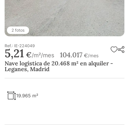
2 fotos
Ref.: IE-224049
5,21
€
104.017
/m²/mes
€
/mes
Nave logística de 20.468 m² en alquiler -
Leganes, Madrid
19.965 m²