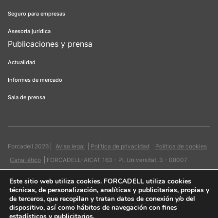
Seguro para empresas
Asesoría jurídica
Publicaciones y prensa
Actualidad
Informes de mercado
Sala de prensa
Forcadell 2026
Aviso legal
Política de privacidad
Política de cookies
Canal ético
FORCADELL-AICAT 163 - Pl. Universitat, 3 - 08007
Barcelona / 934 965 400
Web:
Evicron
Este sitio web utiliza cookies
. FORCADELL utiliza cookies
técnicas, de personalización, analíticas y publicitarias, propias y
de terceros, que recopilan y tratan datos de conexión y/o del
dispositivo, así como hábitos de navegación con fines
estadísticos y publicitarios.