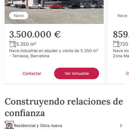
Nave
Nave
3.500.000 €
859
5.350 m²
720
Nave industrial en alquiler y venta de 5.350 m²
Nave ind
- Terrassa, Barcelona
Zona Maq
Contactar
Ver inmueble
C
Construyendo relaciones de
confianza
Residencial y Obra nueva