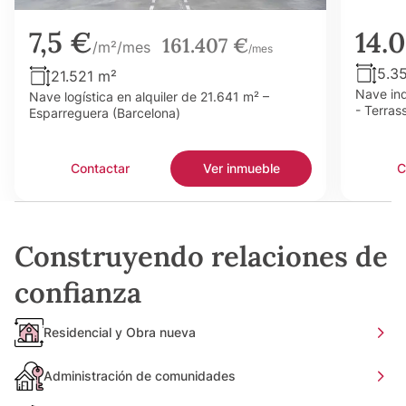
7,5 €
14.
161.407 €
/m²/mes
/mes
5.3
21.521 m²
Nave ind
Nave logística en alquiler de 21.641 m² –
- Terras
Esparreguera (Barcelona)
Contactar
Ver inmueble
C
Construyendo relaciones de
confianza
Residencial y Obra nueva
Administración de comunidades