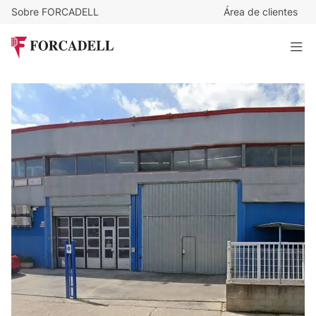
Sobre FORCADELL
Área de clientes
5.500
€
/mes
Nave industrial en alquiler de 1.260 m² - Sant Vicenç dels
Horts, Barcelona.
1.260 m²