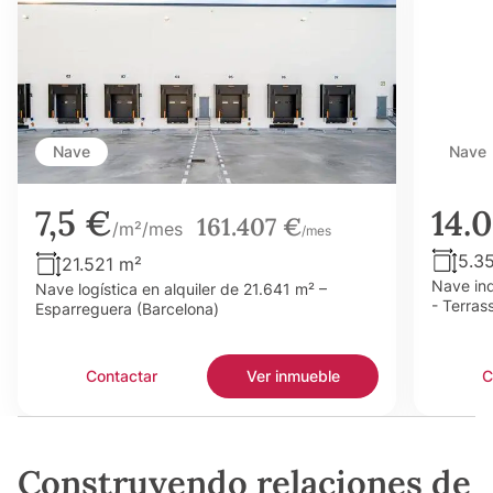
Nave
Nave
7,5 €
14.
161.407 €
/m²/mes
/mes
5.3
21.521 m²
Nave ind
Nave logística en alquiler de 21.641 m² –
- Terras
Esparreguera (Barcelona)
Contactar
Ver inmueble
C
Construyendo relaciones de