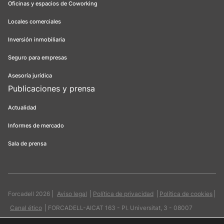
Oficinas y espacios de Coworking
Locales comerciales
Inversión inmobiliaria
Seguro para empresas
Asesoría jurídica
Publicaciones y prensa
Actualidad
Informes de mercado
Sala de prensa
Forcadell 2026
Aviso legal
Política de privacidad
Política de cookies
Canal ético
FORCADELL-AICAT 163 - Pl. Universitat, 3 - 08007
Barcelona / 934 965 400
Web:
Evicron