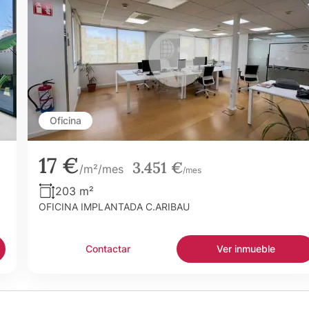
Oficina
17 €
3.451 €
/m²/mes
/mes
203 m²
OFICINA IMPLANTADA C.ARIBAU
Contactar
Ver inmueble