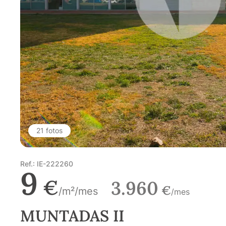
21 fotos
Ref.: IE-222260
9
€
3.960
€
/m²/mes
/mes
MUNTADAS II