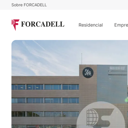
Sobre FORCADELL
9
€
3.960
/m²/mes
€
/mes
MUNTADAS II
Residencial
Empre