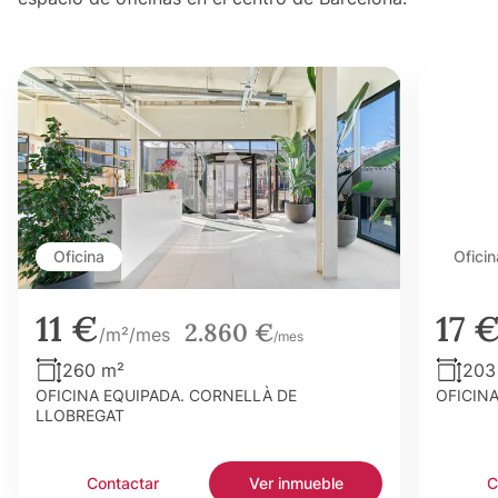
Oficina
Oficin
11 €
17 
2.860 €
/m²/mes
/mes
260 m²
203
OFICINA EQUIPADA. CORNELLÀ DE
OFICIN
LLOBREGAT
Contactar
Ver inmueble
C