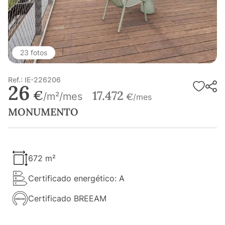
23 fotos
Ref.: IE-226206
26
€
17.472
/m²/mes
€
/mes
MONUMENTO
672 m²
Certificado energético: A
Certificado BREEAM