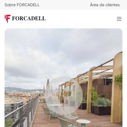
Sobre FORCADELL
Área de clientes
26
€
/m²/mes
17.472
€
/mes
MONUMENTO
672 m²