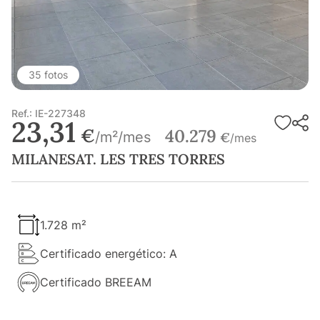
35 fotos
Ref.: IE-227348
23,31
€
40.279
/m²/mes
€
/mes
MILANESAT. LES TRES TORRES
1.728 m²
Certificado energético: A
Certificado BREEAM