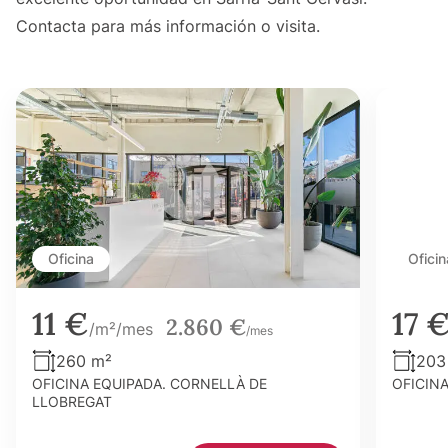
Contacta para más información o visita.
Oficina
Oficin
11 €
17 
2.860 €
/m²/mes
/mes
260 m²
203
OFICINA EQUIPADA. CORNELLÀ DE
OFICIN
LLOBREGAT