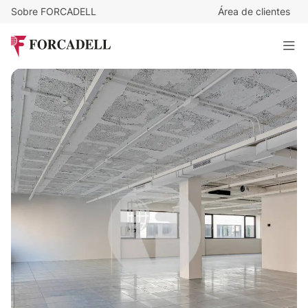
Sobre FORCADELL
Área de clientes
23,31
€
/m²/mes
40.279
€
/mes
MILANESAT. LES TRES TORRES
1.728 m²