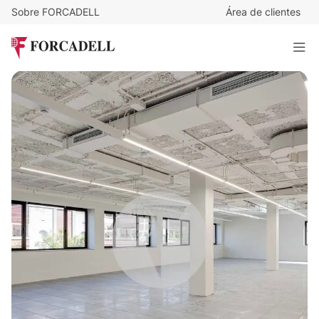
Sobre FORCADELL
Área de clientes
24
€
/m²/mes
27.648
€
/mes
MILANESAT. LES TRES TORRES
1.152 m²