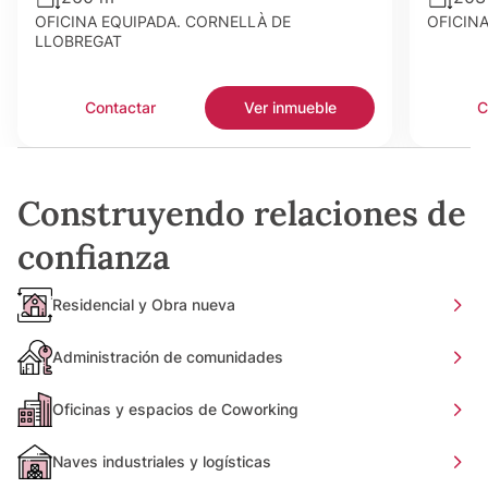
OFICINA EQUIPADA. CORNELLÀ DE
OFICIN
LLOBREGAT
Contactar
Ver inmueble
C
Construyendo relaciones de
confianza
Residencial y Obra nueva
Administración de comunidades
Oficinas y espacios de Coworking
Naves industriales y logísticas