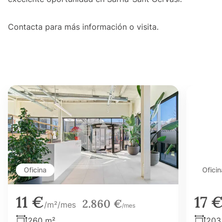
Contacta para más información o visita.
Oficina
Oficin
11 €
17 
2.860 €
/m²/mes
/mes
260 m²
203