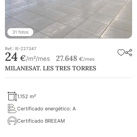
31 fotos
Ref.: IE-227347
24
€
27.648
/m²/mes
€
/mes
MILANESAT. LES TRES TORRES
1.152 m²
Certificado energético: A
Certificado BREEAM