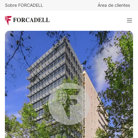
Sobre FORCADELL
Área de clientes
Desde
19
€
/m²/mes
@MAR
3.775 m²