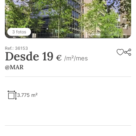
3 fotos
Ref.: 36153
Desde 19
€
/m²/mes
@MAR
3.775 m²