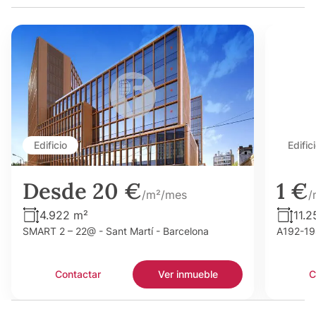
Edificio
Edific
Desde 20 €
1 €
/m²/mes
/
4.922 m²
11.2
SMART 2 – 22@ - Sant Martí - Barcelona
A192-198
Contactar
Ver inmueble
C