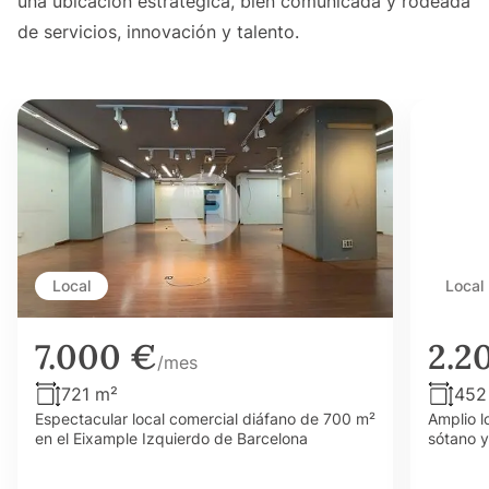
una ubicación estratégica, bien comunicada y rodeada
de servicios, innovación y talento.
Local
Local
7.000 €
2.2
/mes
721 m²
452
Espectacular local comercial diáfano de 700 m²
Amplio l
en el Eixample Izquierdo de Barcelona
sótano y