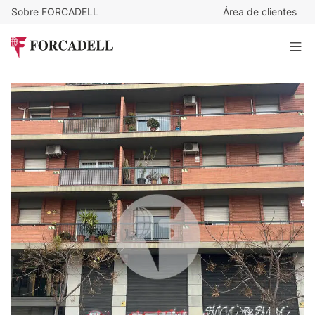
Sobre FORCADELL
Área de clientes
13.000
€
/mes
Local Oficina en alquiler en el distrito 22@ – Sant Martí,
Barcelona
1.300 m²