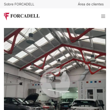
Sobre FORCADELL
Área de clientes
1.050.000
€
Local en venta en el distrito de Sants-Montjuïc, en el barrio
de Sants. IE-224017
361 m²