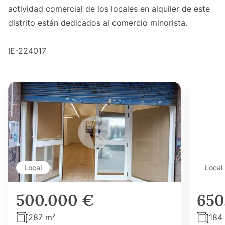
actividad comercial de los locales en alquiler de este
distrito están dedicados al comercio minorista.
IE-224017
Local
Local
500.000 €
650
287 m²
184