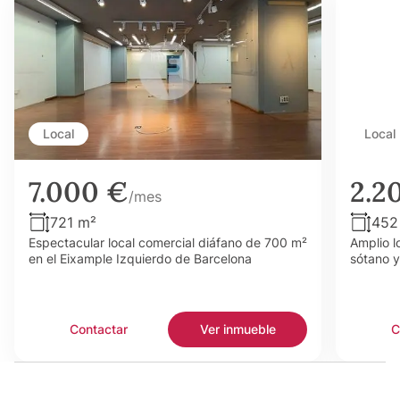
Local
Local
7.000 €
2.2
/mes
721 m²
452
Espectacular local comercial diáfano de 700 m²
Amplio l
en el Eixample Izquierdo de Barcelona
sótano y
Contactar
Ver inmueble
C