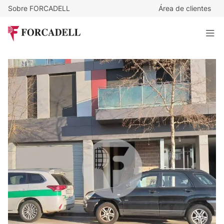
Sobre FORCADELL
Área de clientes
1.600
€
/mes
Local comercial situado a pocos metros de la calle Girona.
Granollers. Barcelona.
701 m²