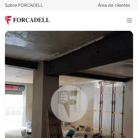
Sobre FORCADELL
Área de clientes
1.690
€
/mes
Local comercial esquinero en el distrito de Ciutat Vella
148 m²