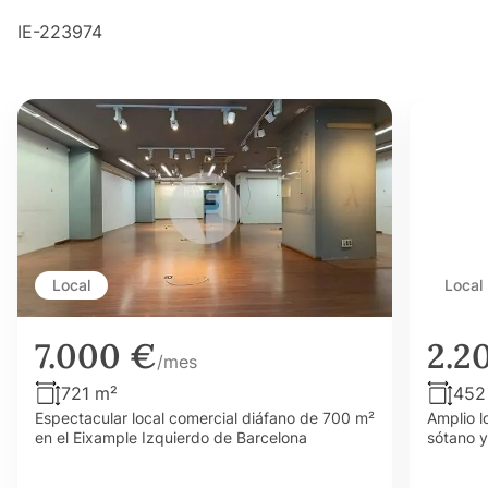
IE-223974
Local
Local
7.000 €
2.2
/mes
721 m²
452
Espectacular local comercial diáfano de 700 m²
Amplio l
en el Eixample Izquierdo de Barcelona
sótano y