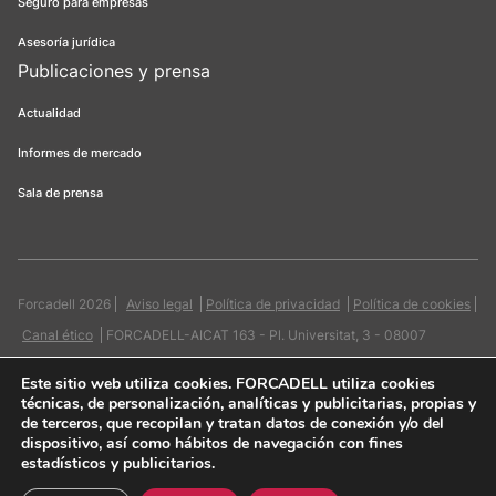
Seguro para empresas
Asesoría jurídica
Publicaciones y prensa
Actualidad
Informes de mercado
Sala de prensa
Forcadell 2026
Aviso legal
Política de privacidad
Política de cookies
Canal ético
FORCADELL-AICAT 163 - Pl. Universitat, 3 - 08007
Barcelona / 934 965 400
Web:
Evicron
Este sitio web utiliza cookies
. FORCADELL utiliza cookies
técnicas, de personalización, analíticas y publicitarias, propias y
de terceros, que recopilan y tratan datos de conexión y/o del
dispositivo, así como hábitos de navegación con fines
estadísticos y publicitarios.
Quiero contactar