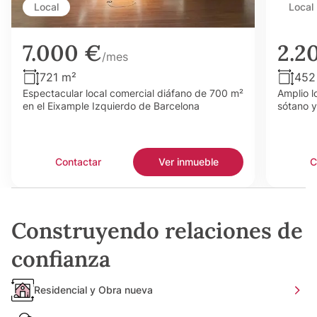
Local
Local
7.000 €
2.2
/mes
721 m²
452
Espectacular local comercial diáfano de 700 m²
Amplio l
en el Eixample Izquierdo de Barcelona
sótano y
Contactar
Ver inmueble
C
Construyendo relaciones de
confianza
Residencial y Obra nueva