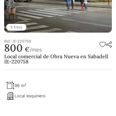
5 fotos
Ref.: IE-220758
800
€
/mes
Local comercial de Obra Nueva en Sabadell
IE-220758
96 m²
Local esquinero