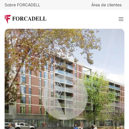
Sobre FORCADELL
Área de clientes
800
€
/mes
Local comercial de Obra Nueva en Sabadell IE-220758
96 m²