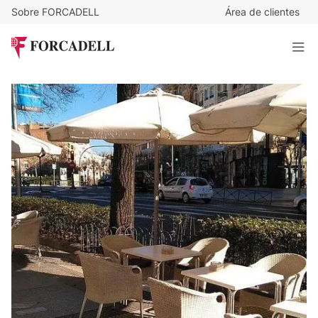
Sobre FORCADELL
Área de clientes
95.000
€
/mes
Local comercial con terraza y salida de humos en traspaso
en Chamberí, cerca de Quevedo
90 m²