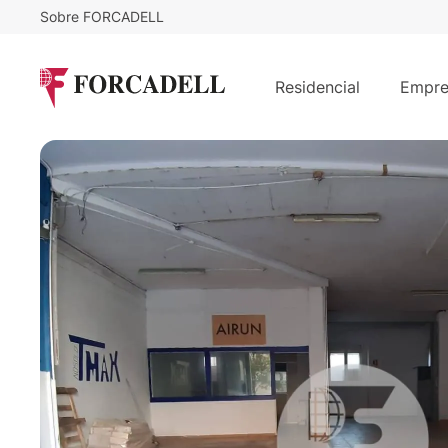
Sobre FORCADELL
2.000
€
/mes
Local almacén en el centro de Corn
Residencial
Empre