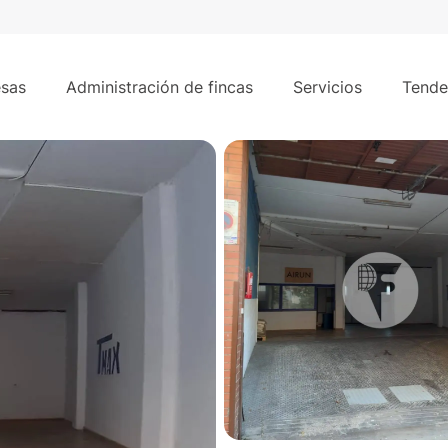
756 m²
ellà
sas
Administración de fincas
Servicios
Tende