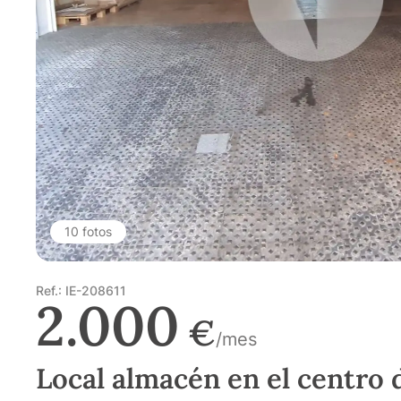
10 fotos
Ref.: IE-208611
2.000
€
/mes
Local almacén en el centro 