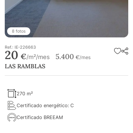
8 fotos
Ref.: IE-226663
20
€
5.400
/m²/mes
€
/mes
LAS RAMBLAS
270 m²
Certificado energético: C
Certificado BREEAM