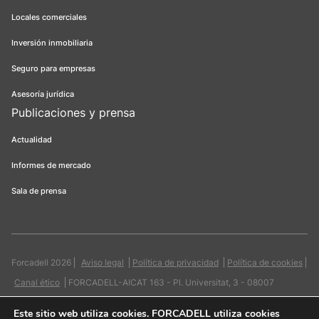
Locales comerciales
Inversión inmobiliaria
Seguro para empresas
Asesoría jurídica
Publicaciones y prensa
Actualidad
Informes de mercado
Sala de prensa
Forcadell 2026
Aviso legal
Política de privacidad
Política de cookies
Canal ético
FORCADELL-AICAT 163 - Pl. Universitat, 3 - 08007
Barcelona / 934 965 400
Web:
Evicron
Este sitio web utiliza cookies
. FORCADELL utiliza cookies