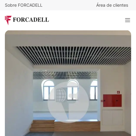
Sobre FORCADELL
Área de clientes
20
€
/m²/mes
5.400
€
/mes
LAS RAMBLAS
270 m²