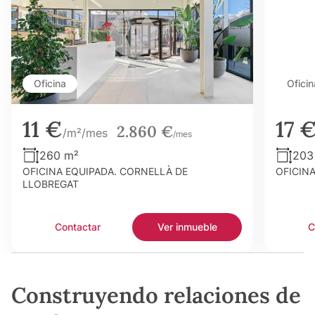
Oficina
Oficin
11 €
17 
2.860 €
/m²/mes
/mes
260 m²
203
OFICINA EQUIPADA. CORNELLÀ DE
OFICIN
LLOBREGAT
Contactar
Ver inmueble
C
Construyendo relaciones de