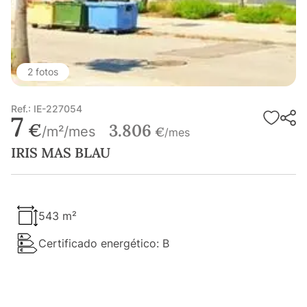
2 fotos
Ref.: IE-227054
7
€
3.806
/m²/mes
€
/mes
IRIS MAS BLAU
543 m²
Certificado energético: B