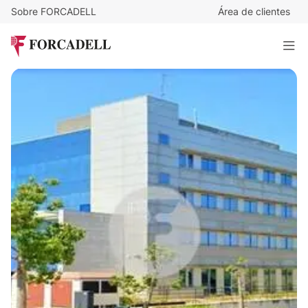
Sobre FORCADELL
Área de clientes
7
€
/m²/mes
3.806
€
/mes
IRIS MAS BLAU
543 m²