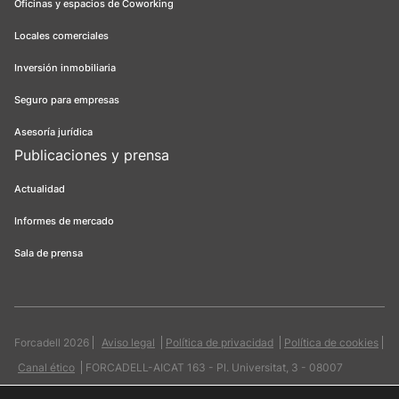
Oficinas y espacios de Coworking
Locales comerciales
Inversión inmobiliaria
Seguro para empresas
Asesoría jurídica
Publicaciones y prensa
Actualidad
Informes de mercado
Sala de prensa
Forcadell 2026
Aviso legal
Política de privacidad
Política de cookies
Canal ético
FORCADELL-AICAT 163 - Pl. Universitat, 3 - 08007
Barcelona / 934 965 400
Web:
Evicron