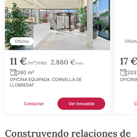
Oficina
Oficin
11 €
17 
2.860 €
/m²/mes
/mes
260 m²
203
OFICINA EQUIPADA. CORNELLÀ DE
OFICIN
LLOBREGAT
Contactar
Ver inmueble
C
Construyendo relaciones de