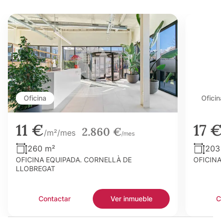
Oficina
Oficin
11 €
17 
2.860 €
/m²/mes
/mes
260 m²
203
OFICINA EQUIPADA. CORNELLÀ DE
OFICIN
LLOBREGAT
Contactar
Ver inmueble
C