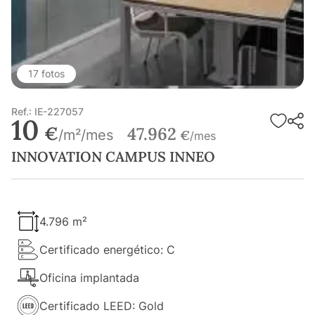
17 fotos
Ref.: IE-227057
10
€
47.962
/m²/mes
€
/mes
INNOVATION CAMPUS INNEO
4.796 m²
Certificado energético: C
Oficina implantada
Certificado LEED: Gold