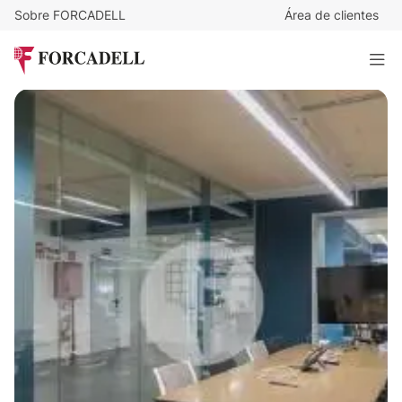
Sobre FORCADELL
Área de clientes
10
€
/m²/mes
47.962
€
/mes
INNOVATION CAMPUS INNEO
4.796 m²