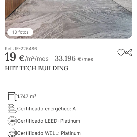
18 fotos
Ref.: IE-225486
19
€
33.196
/m²/mes
€
/mes
HIIT TECH BUILDING
1.747 m²
Certificado energético: A
Certificado LEED: Platinum
Certificado WELL: Platinum