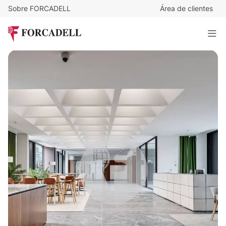
Sobre FORCADELL
Área de clientes
19
€
/m²/mes
33.196
€
/mes
HIIT TECH BUILDING
1.747 m²