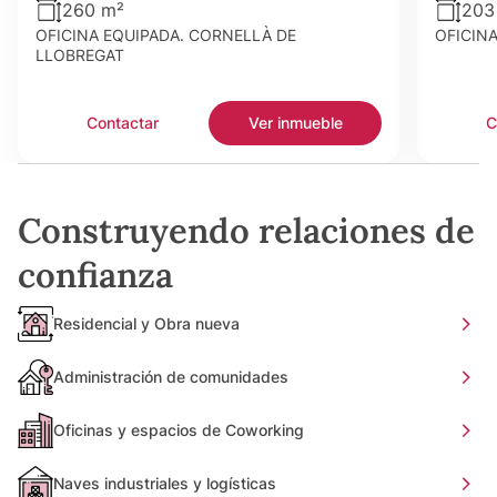
260 m²
203
OFICINA EQUIPADA. CORNELLÀ DE
OFICIN
LLOBREGAT
Contactar
Ver inmueble
C
Construyendo relaciones de
confianza
Residencial y Obra nueva
Administración de comunidades
Oficinas y espacios de Coworking
Naves industriales y logísticas