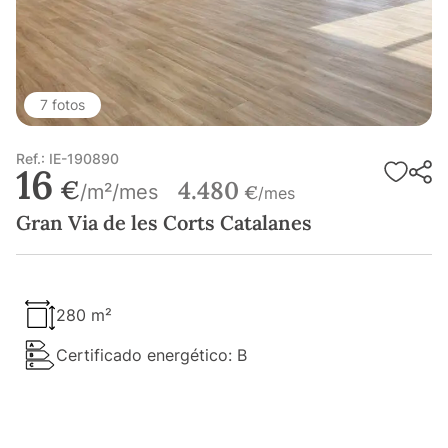
7 fotos
Ref.: IE-190890
16
€
4.480
/m²/mes
€
/mes
Gran Via de les Corts Catalanes
280 m²
Certificado energético: B