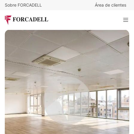
Sobre FORCADELL
Área de clientes
16
€
/m²/mes
4.480
€
/mes
Gran Via de les Corts Catalanes
280 m²