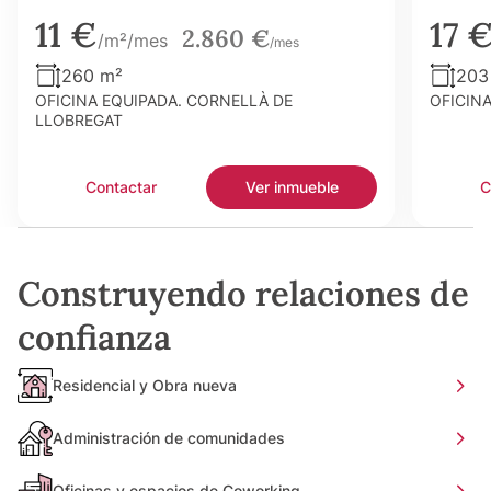
11 €
17 
2.860 €
/m²/mes
/mes
260 m²
203
OFICINA EQUIPADA. CORNELLÀ DE
OFICIN
LLOBREGAT
Contactar
Ver inmueble
C
Construyendo relaciones de
confianza
Residencial y Obra nueva
Administración de comunidades
Oficinas y espacios de Coworking