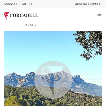
Sobre FORCADELL
Área de clientes
49.900
€
Fincas Forcadell comercializa en exclusiva la venta de un
terreno urbano de 2.464 m² en la urbanización Els Caus,
Vacarisses (Barcelona).
2.464 m²