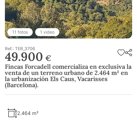
11 fotos
1 video
Ref.: TER_3706
49.900
€
Fincas Forcadell comercializa en exclusiva la
venta de un terreno urbano de 2.464 m² en
la urbanización Els Caus, Vacarisses
(Barcelona).
2.464 m²