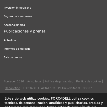
Inversión inmobiliaria
Seguro para empresas
Asesoría jurídica
Publicaciones y prensa
Actualidad
Informes de mercado
Sala de prensa
Forcadell 2026
Aviso legal
Política de privacidad
Política de cookies
Canal ético
FORCADELL-AICAT 163 - Pl. Universitat, 3 - 08007
Barcelona / 934 965 400
Web:
Evicron
Este sitio web utiliza cookies
. FORCADELL utiliza cookies
técnicas, de personalización, analíticas y publicitarias, propias y