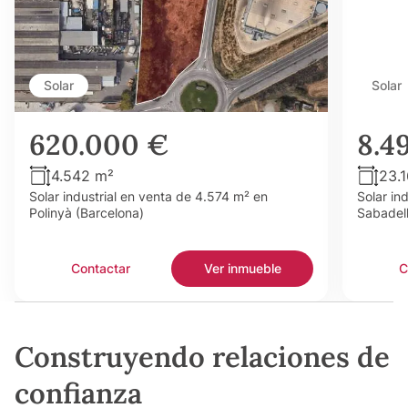
Solar
Solar
620.000 €
8.4
4.542 m²
23.
Solar industrial en venta de 4.574 m² en
Solar in
Polinyà (Barcelona)
Sabadell
Contactar
Ver inmueble
C
Construyendo relaciones de
confianza