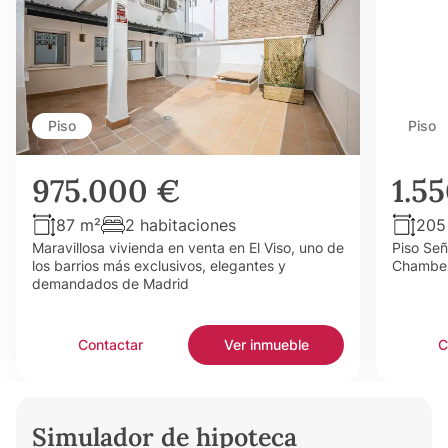
Piso
Piso
975.000 €
1.5
87 m²
2 habitaciones
205
Maravillosa vivienda en venta en El Viso, uno de
Piso Señ
los barrios más exclusivos, elegantes y
Chamber
demandados de Madrid
Contactar
Ver inmueble
C
Simulador de hipoteca