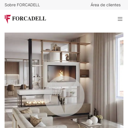
Sobre FORCADELL
Área de clientes
4.185.000
€
Exclusivo Piso con Reforma Integral en la Prestigiosa Calle
José Abascal
459 m²
· 5 habitaciones