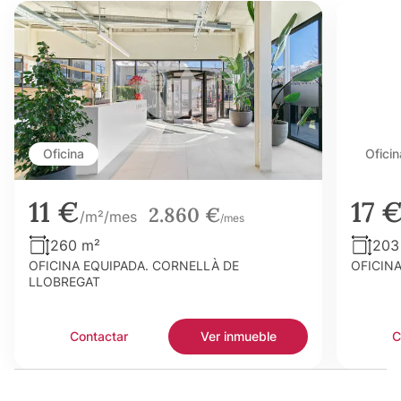
Oficina
Oficin
11 €
17 
2.860 €
/m²/mes
/mes
260 m²
203
OFICINA EQUIPADA. CORNELLÀ DE
OFICIN
LLOBREGAT
Contactar
Ver inmueble
C