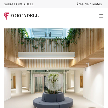
Sobre FORCADELL
Área de clientes
14,5
€
/m²/mes
9.148
€
/mes
Exclusiva Oficina con Terraza Privada en Sant Cugat |
Edificio Sostenible BREEAM y Zonas Ajardinadas
630 m²