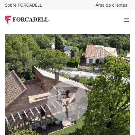
Sobre FORCADELL
Área de clientes
1.047.000
€
Exclusiva casa de 377 m² con diseño único en l'Ametlla del
Vallès
377 m²
· 5 habitaciones