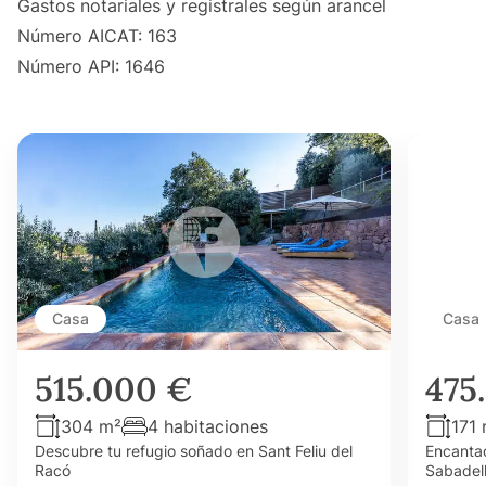
Gastos notariales y registrales según arancel
Número AICAT: 163
Número API: 1646
Casa
Casa
515.000 €
475
304 m²
4 habitaciones
171
Descubre tu refugio soñado en Sant Feliu del
Encantad
Racó
Sabadel