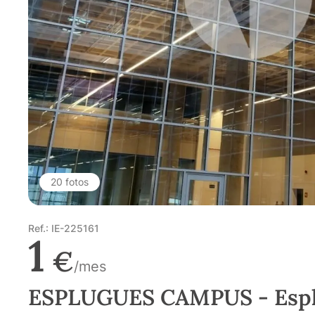
20 fotos
Ref.: IE-225161
1
€
/mes
ESPLUGUES CAMPUS - Espl