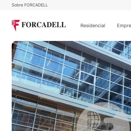
Sobre FORCADELL
1
€
/mes
ESPLUGUES CAMPUS - Esplugues d
Residencial
Empre