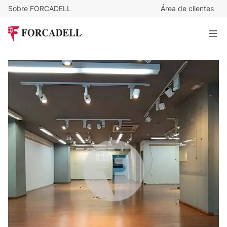
Sobre FORCADELL
Área de clientes
7.000
€
/mes
Espectacular local comercial diáfano de 700 m² en el
Eixample Izquierdo de Barcelona
721 m²