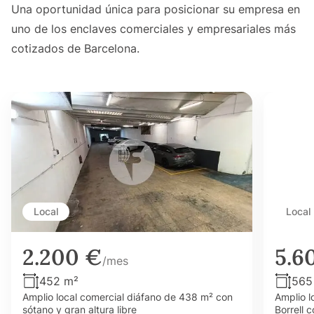
Una oportunidad única para posicionar su empresa en
uno de los enclaves comerciales y empresariales más
cotizados de Barcelona.
Local
Local
2.200 €
5.6
/mes
452 m²
565
Amplio local comercial diáfano de 438 m² con
Amplio l
sótano y gran altura libre
Borrell 