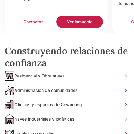
de humo
Contactar
Ver inmueble
C
Construyendo relaciones de
confianza
Residencial y Obra nueva
Administración de comunidades
Oficinas y espacios de Coworking
Naves industriales y logísticas
Locales comerciales