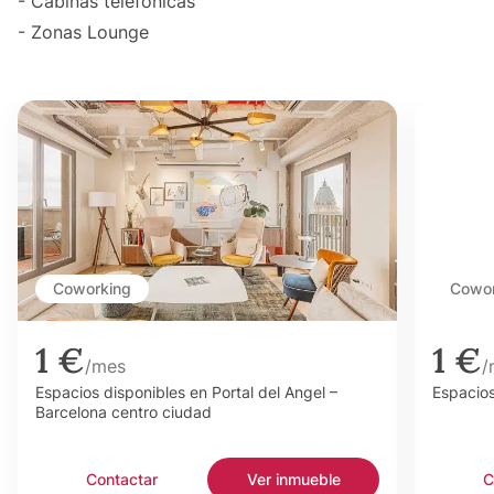
- Cabinas telefónicas
- Zonas Lounge
Coworking
Cowor
1 €
1 €
/mes
/
Espacios disponibles en Portal del Angel –
Espacios
Barcelona centro ciudad
Contactar
Ver inmueble
C