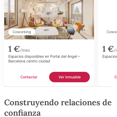
Coworking
Cowor
1 €
1 €
/mes
/
Espacios disponibles en Portal del Angel –
Espacios
Barcelona centro ciudad
Contactar
Ver inmueble
C
Construyendo relaciones de
confianza