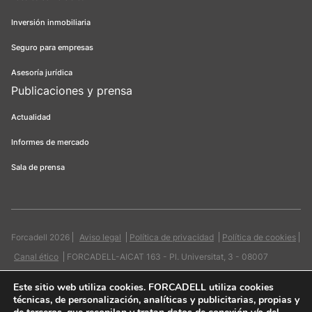
Inversión inmobiliaria
Seguro para empresas
Asesoría jurídica
Publicaciones y prensa
Actualidad
Informes de mercado
Sala de prensa
Forcadell 2026
Aviso legal
Política de privacidad
Política de cookies
Canal ético
FORCADELL-AICAT 163 - Pl. Universitat, 3 - 08007
Barcelona / 934 965 400
Web:
Evicron
Este sitio web utiliza cookies
. FORCADELL utiliza cookies
técnicas, de personalización, analíticas y publicitarias, propias y