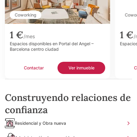
Coworking
Cowor
1 €
1 €
/mes
/
Espacios disponibles en Portal del Angel –
Espacios
Barcelona centro ciudad
Contactar
Ver inmueble
C
Construyendo relaciones de
confianza
Residencial y Obra nueva