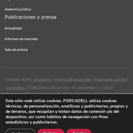
Asesoría jurídica
Publicaciones y prensa
Actualidad
Informes de mercado
Sala de prensa
Forcadell 2026
Aviso legal
Política de privacidad
Política de cookies
Canal ético
FORCADELL-AICAT 163 - Pl. Universitat, 3 - 08007
Barcelona / 934 965 400
Web:
Evicron
Este sitio web utiliza cookies
. FORCADELL utiliza cookies
técnicas, de personalización, analíticas y publicitarias, propias y
de terceros, que recopilan y tratan datos de conexión y/o del
dispositivo, así como hábitos de navegación con fines
estadísticos y publicitarios.
Quiero contactar